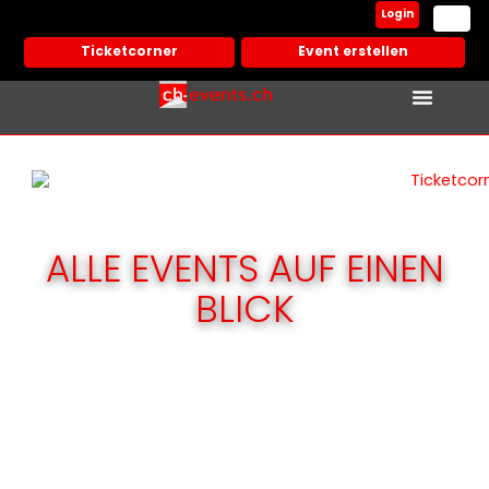
Login
Ticketcorner
Event erstellen
ALLE EVENTS AUF EINEN
BLICK
Erstelle Deinen Event – einfach und
schnell!