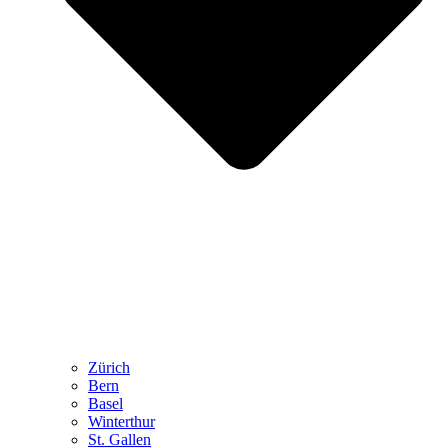
Zürich
Bern
Basel
Winterthur
St. Gallen