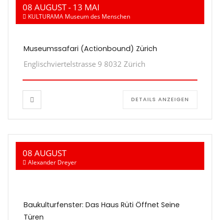
08 AUGUST
- 13 MAI
KULTURAMA Museum des Menschen
Museumssafari (Actionbound) Zürich
Englischviertelstrasse 9 8032 Zürich
DETAILS ANZEIGEN
08 AUGUST
Alexander Dreyer
Baukulturfenster: Das Haus Rüti Öffnet Seine
Türen