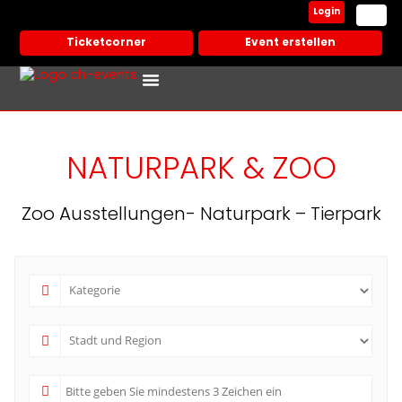
Login
Ticketcorner
Event erstellen
Events In Deiner Stadt
Partner Veranstalter
NATURPARK & ZOO
Zoo Ausstellungen- Naturpark – Tierpark