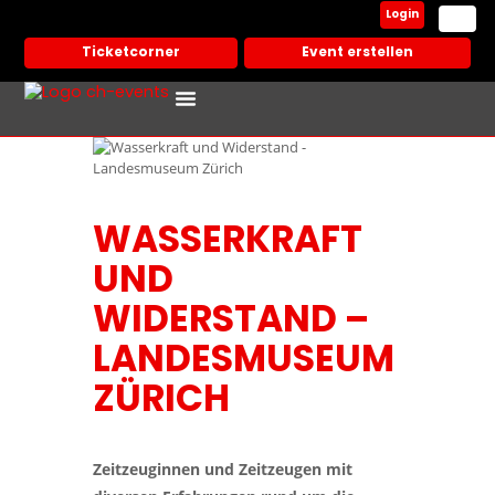
Login
Ticketcorner
Event erstellen
Events In Deiner Stadt
Partner Veranstalter
WASSERKRAFT
UND
WIDERSTAND –
LANDESMUSEUM
ZÜRICH
Zeitzeuginnen und Zeitzeugen mit