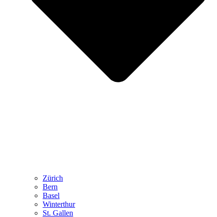
Zürich
Bern
Basel
Winterthur
St. Gallen