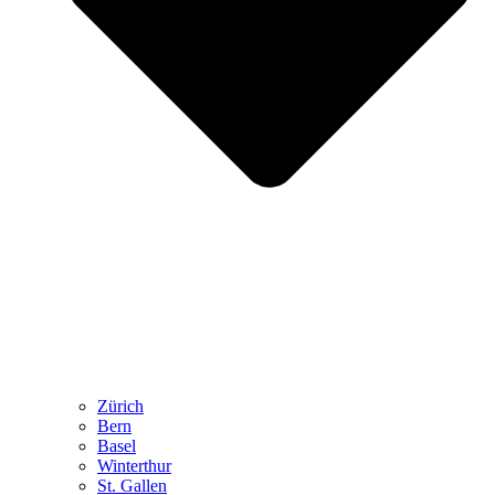
Zürich
Bern
Basel
Winterthur
St. Gallen