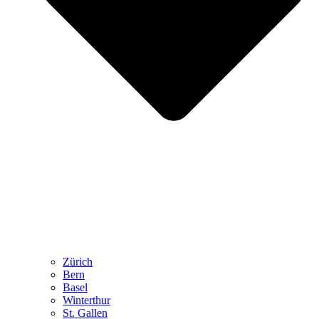
Zürich
Bern
Basel
Winterthur
St. Gallen