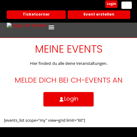
Login
Ticketcorner
Event erstellen
Events In Deiner Stadt
Partner Veranstalter
MEINE EVENTS
Hier findest du alle deine Veranstaltungen.
MELDE DICH BEI CH-EVENTS AN
Login
[events_list scope="my" view=grid limit="60"]