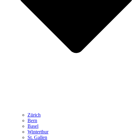
Zürich
Bern
Basel
Winterthur
St. Gallen