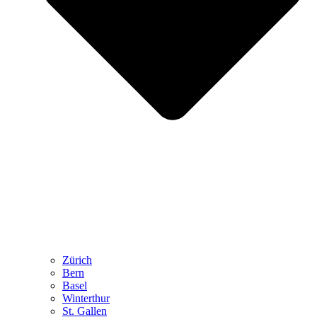
Zürich
Bern
Basel
Winterthur
St. Gallen