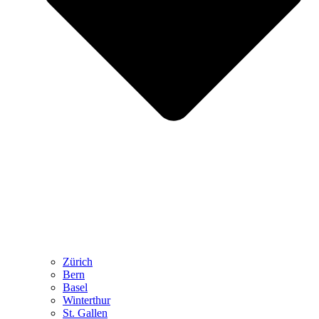
Zürich
Bern
Basel
Winterthur
St. Gallen