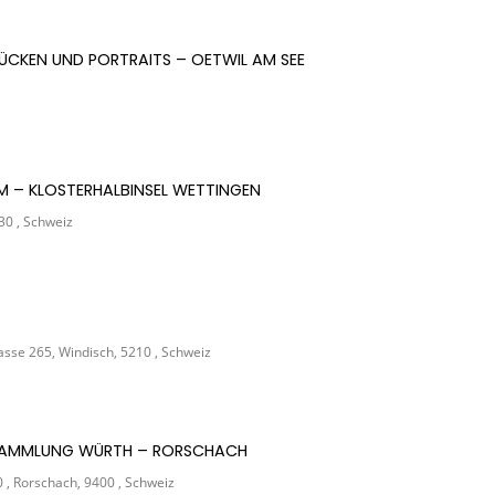
ÜCKEN UND PORTRAITS – OETWIL AM SEE
UM – KLOSTERHALBINSEL WETTINGEN
30 , Schweiz
sse 265, Windisch, 5210 , Schweiz
R SAMMLUNG WÜRTH – RORSCHACH
, Rorschach, 9400 , Schweiz