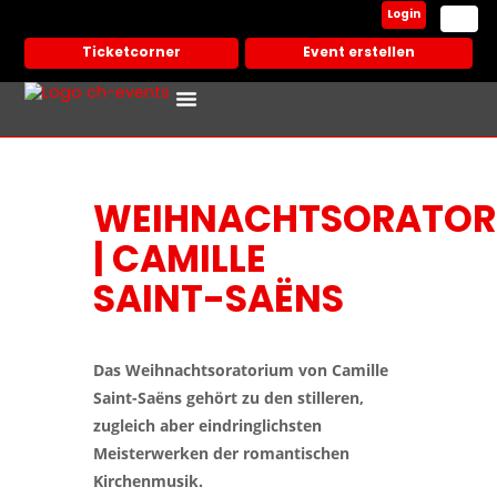
Login
Ticketcorner
Event erstellen
Events In Deiner Stadt
Partner Veranstalter
WEIHNACHTSORATOR
| CAMILLE
SAINT-SAËNS
Das Weihnachtsoratorium von Camille
Saint-Saëns gehört zu den stilleren,
zugleich aber eindringlichsten
Meisterwerken der romantischen
Kirchenmusik.