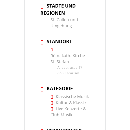
STÄDTE UND
REGIONEN
St. Gallen und
Umgebung
STANDORT
Röm.-kath. Kirche
St. Stefan
Alleestrasse 17,
8580 Amriswil
KATEGORIE
Klassische Musik
Kultur & Klassik
Live Konzerte &
Club Musik