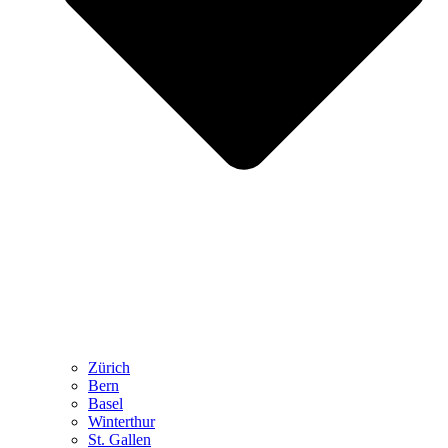
Zürich
Bern
Basel
Winterthur
St. Gallen