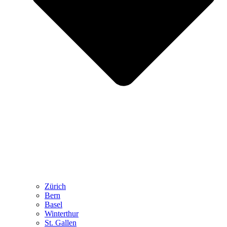
Zürich
Bern
Basel
Winterthur
St. Gallen