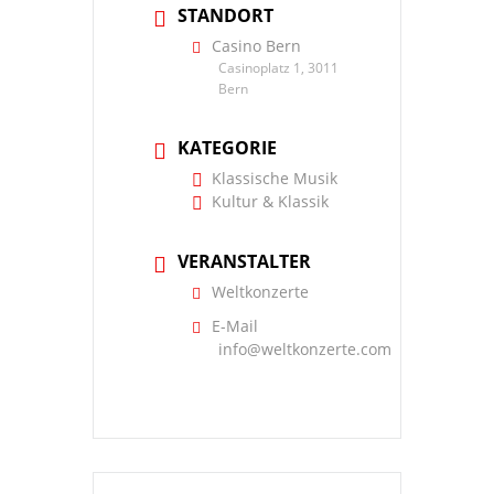
STANDORT
Casino Bern
Casinoplatz 1, 3011
Bern
KATEGORIE
Klassische Musik
Kultur & Klassik
VERANSTALTER
Weltkonzerte
E-Mail
info@weltkonzerte.com