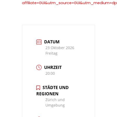
affiliate=GUI&utm_source=GUI&utm_medium=d
DATUM
23 Oktober 2026
Freitag
UHRZEIT
20:00
STÄDTE UND
REGIONEN
Zürich und
Umgebung