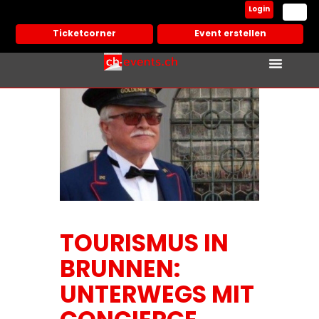
Login
Ticketcorner
Event erstellen
TOURISMUS IN
BRUNNEN:
UNTERWEGS MIT