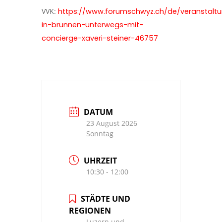
VVK:
https://www.forumschwyz.ch/de/veranstalt
in-brunnen-unterwegs-mit-
concierge-xaveri-steiner-46757
DATUM
23 August 2026
Sonntag
UHRZEIT
10:30 - 12:00
STÄDTE UND
REGIONEN
Luzern und