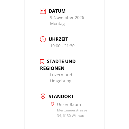
DATUM
9 November 2026
Montag
UHRZEIT
19:00 - 21:30
STÄDTE UND
REGIONEN
Luzern und
Umgebung
STANDORT
Unser Raum
Menznauerstrasse
34, 6130 Willisau