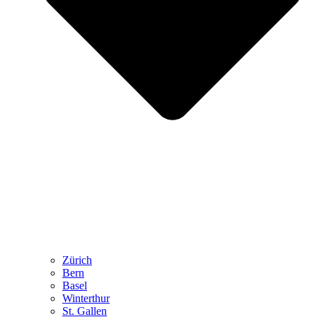
Zürich
Bern
Basel
Winterthur
St. Gallen