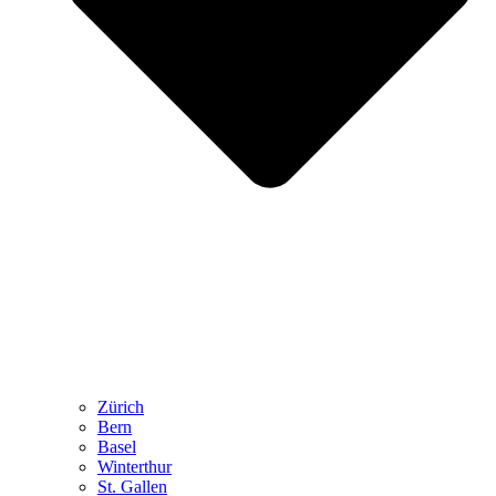
Zürich
Bern
Basel
Winterthur
St. Gallen