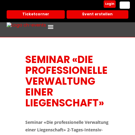
Login
Ticketcorner
Event erstellen
Events In Deiner Stadt
Partner Veranstalter
SEMINAR «DIE
PROFESSIONELLE
VERWALTUNG
EINER
LIEGENSCHAFT»
Seminar «Die professionelle Verwaltung
einer Liegenschaft»
2-Tages-Intensiv-