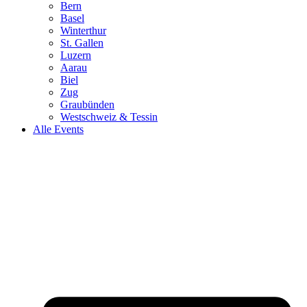
Bern
Basel
Winterthur
St. Gallen
Luzern
Aarau
Biel
Zug
Graubünden
Westschweiz & Tessin
Alle Events