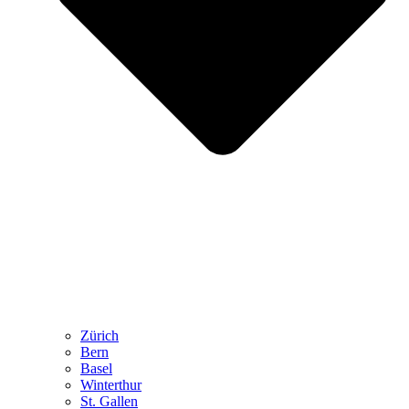
Zürich
Bern
Basel
Winterthur
St. Gallen