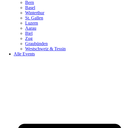
Bern
Basel
Winterthur
St. Gallen
Luzern
Aarau
Biel
Zug
Graubünden
Westschweiz & Tessin
Alle Events