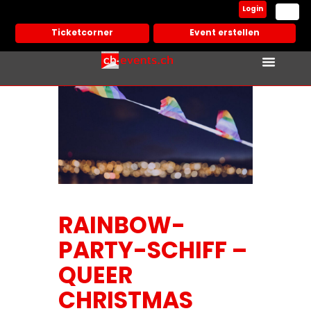
Login
Ticketcorner
Event erstellen
RAINBOW-
PARTY-SCHIFF –
QUEER
CHRISTMAS