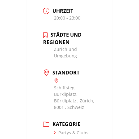
UHRZEIT
20:00 - 23:00
STÄDTE UND
REGIONEN
Zürich und
Umgebung
STANDORT
Schiffsteg
Bürkliplatz,
Bürkliplatz , Zürich,
8001 , Schweiz
KATEGORIE
Partys & Clubs