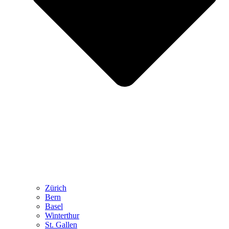
Zürich
Bern
Basel
Winterthur
St. Gallen