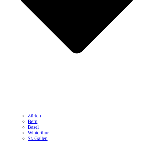
Zürich
Bern
Basel
Winterthur
St. Gallen