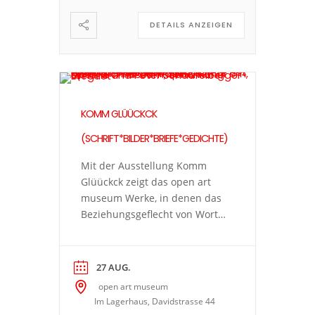
Bild ausdrücken, das ein Text
DETAILS ANZEIGEN
nicht kann […]
KOMM GLÜÜCKCK
(SCHRIFT*BILDER*BRIEFE*GEDICHTE)
Mit der Ausstellung Komm
Glüückck zeigt das open art
museum Werke, in denen das
Beziehungsgeflecht von Wort
und Bild die Hauptrolle spielt.
Die vielfältige Kunstpraxis
führt zu spannenden Fragen:
27 AUG.
Wann wird ein Gedanke in
open art museum
Sprache gefasst, wann nimmt
Im Lagerhaus, Davidstrasse 44
er verschriftlicht die Form