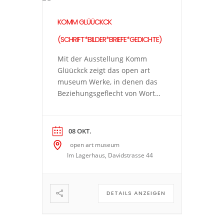
KOMM GLÜÜCKCK
(SCHRIFT*BILDER*BRIEFE*GEDICHTE)
Mit der Ausstellung Komm
Glüückck zeigt das open art
museum Werke, in denen das
Beziehungsgeflecht von Wort
und Bild die Hauptrolle spielt.
Die vielfältige Kunstpraxis
führt zu spannenden Fragen:
08 OKT.
Wann wird ein Gedanke in
open art museum
Sprache gefasst, wann nimmt
Im Lagerhaus, Davidstrasse 44
er verschriftlicht die Form
eines Bildes an? Was kann ein
Bild ausdrücken, das ein Text
DETAILS ANZEIGEN
nicht kann […]