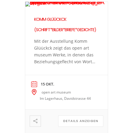
KOMM GLÜÜCKCK
(SCHRIFT*BILDER*BRIEFE*GEDICHTE)
Mit der Ausstellung Komm
Glüückck zeigt das open art
museum Werke, in denen das
Beziehungsgeflecht von Wort
und Bild die Hauptrolle spielt.
Die vielfältige Kunstpraxis
führt zu spannenden Fragen:
15 OKT.
Wann wird ein Gedanke in
open art museum
Sprache gefasst, wann nimmt
Im Lagerhaus, Davidstrasse 44
er verschriftlicht die Form
eines Bildes an? Was kann ein
Bild ausdrücken, das ein Text
DETAILS ANZEIGEN
nicht kann […]