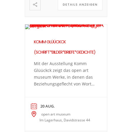
DETAILS ANZEIGEN
nicht kann […]
KOMM GLÜÜCKCK
(SCHRIFT*BILDER*BRIEFE*GEDICHTE)
Mit der Ausstellung Komm
Glüückck zeigt das open art
museum Werke, in denen das
Beziehungsgeflecht von Wort
und Bild die Hauptrolle spielt.
Die vielfältige Kunstpraxis
führt zu spannenden Fragen:
20 AUG.
Wann wird ein Gedanke in
open art museum
Sprache gefasst, wann nimmt
Im Lagerhaus, Davidstrasse 44
er verschriftlicht die Form
eines Bildes an? Was kann ein