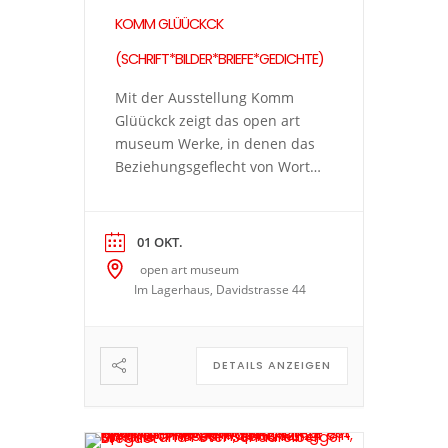
KOMM GLÜÜCKCK
(SCHRIFT*BILDER*BRIEFE*GEDICHTE)
Mit der Ausstellung Komm
Glüückck zeigt das open art
museum Werke, in denen das
Beziehungsgeflecht von Wort
und Bild die Hauptrolle spielt.
Die vielfältige Kunstpraxis
führt zu spannenden Fragen:
01 OKT.
Wann wird ein Gedanke in
open art museum
Sprache gefasst, wann nimmt
Im Lagerhaus, Davidstrasse 44
er verschriftlicht die Form
eines Bildes an? Was kann ein
Bild ausdrücken, das ein Text
DETAILS ANZEIGEN
nicht kann […]