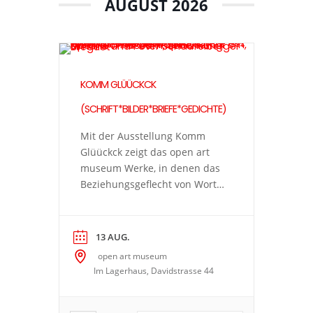
AUGUST 2026
KOMM GLÜÜCKCK
(SCHRIFT*BILDER*BRIEFE*GEDICHTE)
Mit der Ausstellung Komm
Glüückck zeigt das open art
museum Werke, in denen das
Beziehungsgeflecht von Wort
und Bild die Hauptrolle spielt.
Die vielfältige Kunstpraxis
führt zu spannenden Fragen:
13 AUG.
Wann wird ein Gedanke in
open art museum
Sprache gefasst, wann nimmt
Im Lagerhaus, Davidstrasse 44
er verschriftlicht die Form
eines Bildes an? Was kann ein
Bild ausdrücken, das ein Text