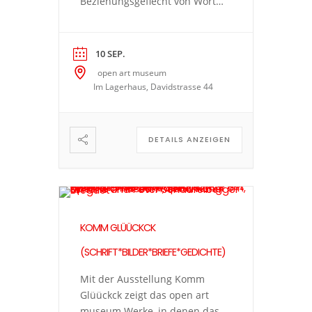
Beziehungsgeflecht von Wort
und Bild die Hauptrolle spielt.
Die vielfältige Kunstpraxis
führt zu spannenden Fragen:
10 SEP.
Wann wird ein Gedanke in
open art museum
Sprache gefasst, wann nimmt
Im Lagerhaus, Davidstrasse 44
er verschriftlicht die Form
eines Bildes an? Was kann ein
Bild ausdrücken, das ein Text
DETAILS ANZEIGEN
nicht kann […]
KOMM GLÜÜCKCK
(SCHRIFT*BILDER*BRIEFE*GEDICHTE)
Mit der Ausstellung Komm
Glüückck zeigt das open art
museum Werke, in denen das