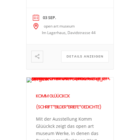
und Bild die Hauptrolle spielt.
Die vielfältige Kunstpraxis
führt zu spannenden Fragen:
03 SEP.
Wann wird ein Gedanke in
open art museum
Sprache gefasst, wann nimmt
Im Lagerhaus, Davidstrasse 44
er verschriftlicht die Form
eines Bildes an? Was kann ein
Bild ausdrücken, das ein Text
DETAILS ANZEIGEN
nicht kann […]
KOMM GLÜÜCKCK
(SCHRIFT*BILDER*BRIEFE*GEDICHTE)
Mit der Ausstellung Komm
Glüückck zeigt das open art
museum Werke, in denen das