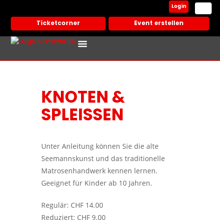
Login
Ticketcorner
Event erstellen
Events In Deiner Stadt
Partner Veranstalter
KNOTEN &
SPLEISSEN
Unter Anleitung können Sie die alte
Seemannskunst und das traditionelle
Matrosenhandwerk kennen lernen.
Geeignet für Kinder ab 10 Jahren.
Regulär: CHF 14.00
Reduziert: CHF 9.00