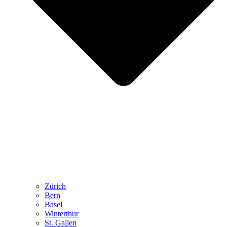
Zürich
Bern
Basel
Winterthur
St. Gallen