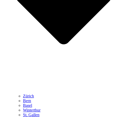
Zürich
Bern
Basel
Winterthur
St. Gallen