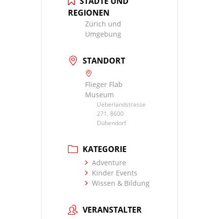
STÄDTE UND
REGIONEN
Zürich und
Umgebung
STANDORT
Flieger Flab
Museum
Ueberlandstrasse
271, 8600
Dübendorf
KATEGORIE
Adventure
Kinder Events
Wissen & Bildung
VERANSTALTER