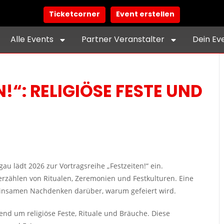
Ticketcorner
Event erstellen
Alle Events
Partner Veranstalter
Dein Ev
!“: RELIGIÖSE FESTE UND
au lädt 2026 zur Vortragsreihe „Festzeiten!“ ein.
rzählen von Ritualen, Zeremonien und Festkulturen. Eine
insamen Nachdenken darüber, warum gefeiert wird.
end um religiöse Feste, Rituale und Bräuche. Diese