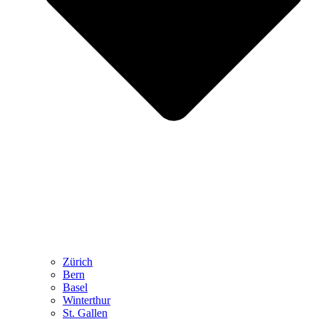
Zürich
Bern
Basel
Winterthur
St. Gallen