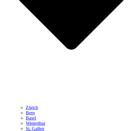
Zürich
Bern
Basel
Winterthur
St. Gallen