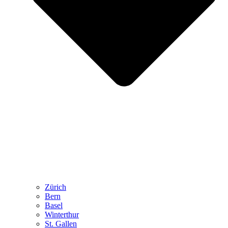
Zürich
Bern
Basel
Winterthur
St. Gallen