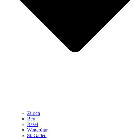
Zürich
Bern
Basel
Winterthur
St. Gallen