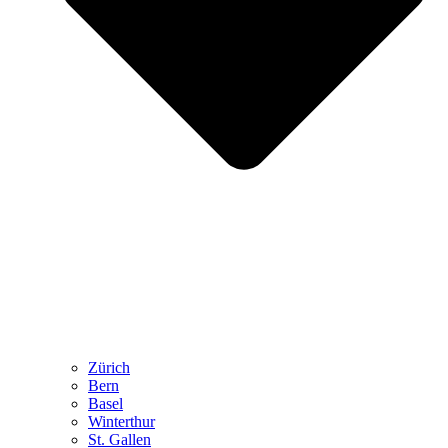
Zürich
Bern
Basel
Winterthur
St. Gallen