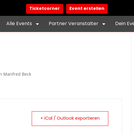
Ticketcorner
Event erstellen
Alle Events
Partner Veranstalter
Dein Ev
on Manfred Beck
+ iCal / Outlook exportieren