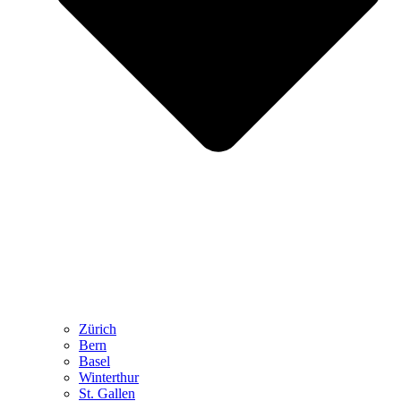
Zürich
Bern
Basel
Winterthur
St. Gallen