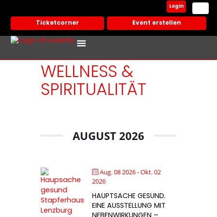
Login
Ticketcorner
Event erstellen
Events In Deiner Stadt
Partner Veranstalter
WELLNESS &
SPIRITUALITÄT
AUGUST 2026
Aug. 08 2026
- Okt. 02
2026
HAUPTSACHE GESUND.
EINE AUSSTELLUNG MIT
NEBENWIRKUNGEN –