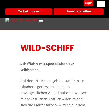
Login
Ticketcorner
Event erstellen
Events In Deiner Stadt
Partner Veranstalter
WILD-SCHIFF
Schifffahrt mit Spezialitäten zur
Wildsaison.
Auf dem Zürichsee geht es «wild» zu im
Oktober – geniessen Sie einen
unvergesslichen Abend auf dem Wasser
mit herbstlichen Köstlichkeiten. Wenn
sich die Blätter färben, wird es auf dem