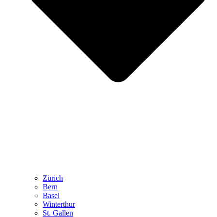
Zürich
Bern
Basel
Winterthur
St. Gallen