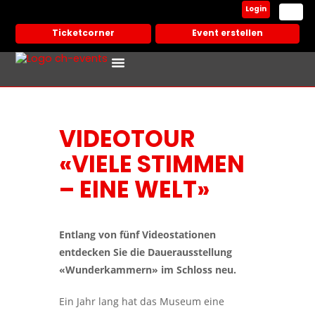
Login
Ticketcorner
Event erstellen
Events In Deiner Stadt
Partner Veranstalter
VIDEOTOUR
«VIELE STIMMEN
– EINE WELT»
Entlang von fünf Videostationen
entdecken Sie die Dauerausstellung
«Wunderkammern» im Schloss neu.
Ein Jahr lang hat das Museum eine