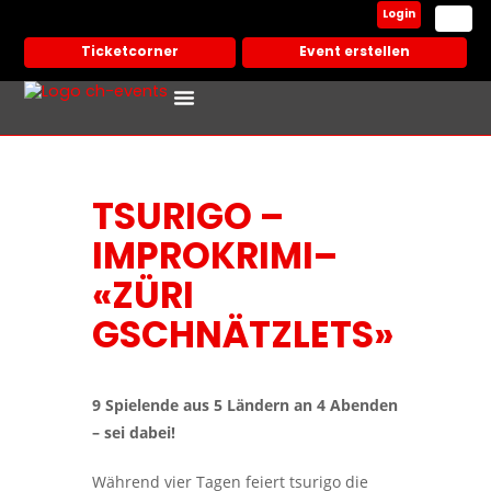
Login
Ticketcorner
Event erstellen
Events In Deiner Stadt
Partner Veranstalter
TSURIGO –
IMPROKRIMI–
«ZÜRI
GSCHNÄTZLETS»
9 Spielende aus 5 Ländern an 4 Abenden
– sei dabei!
Während vier Tagen feiert tsurigo die