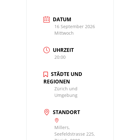
DATUM
16 September 2026
Mittwoch
UHRZEIT
20:00
STÄDTE UND
REGIONEN
Zürich und
Umgebung
STANDORT
Millers,
Seefeldstrasse 225,