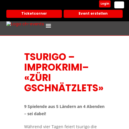
Login
Ticketcorner
Event erstellen
Events In Deiner Stadt
Partner Veranstalter
TSURIGO –
IMPROKRIMI–
«ZÜRI
GSCHNÄTZLETS»
9 Spielende aus 5 Ländern an 4 Abenden
– sei dabei!
Während vier Tagen feiert tsurigo die