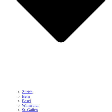
Zürich
Bern
Basel
Winterthur
St. Gallen