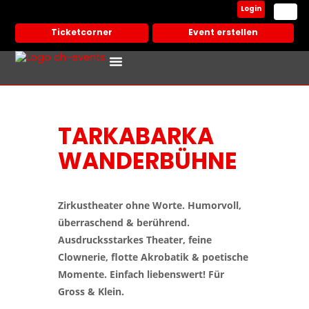
Login
Ticketcorner
Event erstellen
Events In Deiner Stadt
Partner Veranstalter
TARKABARKA
WANDERBÜHNE
Zirkustheater ohne Worte. Humorvoll,
überraschend & berührend.
Ausdrucksstarkes Theater, feine
Clownerie, flotte Akrobatik & poetische
Momente. Einfach liebenswert! Für
Gross & Klein.