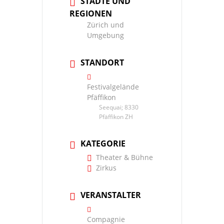
STÄDTE UND
REGIONEN
Zürich und
Umgebung
STANDORT
Festivalgelände
Pfäffikon
Seequai; 8330
Pfäffikon ZH
KATEGORIE
Theater & Bühne
Zirkus
VERANSTALTER
Compagnie