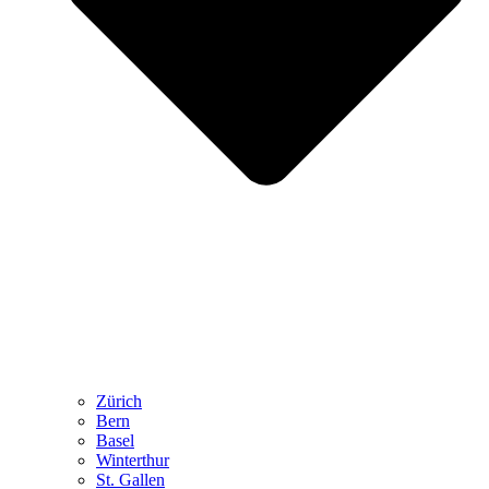
Zürich
Bern
Basel
Winterthur
St. Gallen